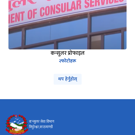
कन्सुलर प्रोफाइल
२
फोटोहरू
थप हेर्नुहोस्
कन्सुलर सेवा विभाग
त्रिपुरेश्वर,काठमाण्डौ